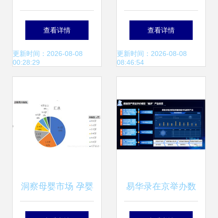
神力 从追求效率开
回路电气火灾监测
查看详情
查看详情
始的精益管理与产
探测器销售厂家选
更新时间：2026-08-08
更新时间：2026-08-08
00:28:29
08:46:54
业智能升级
择深度解析与数据
服务支撑
洞察母婴市场 孕婴
易华录在京举办数
产品数据分析的关
据资产入表调研座